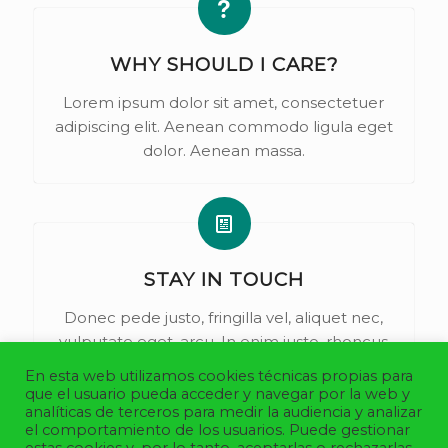
WHY SHOULD I CARE?
Lorem ipsum dolor sit amet, consectetuer
adipiscing elit. Aenean commodo ligula eget
dolor. Aenean massa.
STAY IN TOUCH
Donec pede justo, fringilla vel, aliquet nec,
vulputate eget, arcu. In enim justo, rhoncus
ut, imperdiet a, venenatis vitae, justo.
En esta web utilizamos cookies técnicas propias para
que el usuario pueda acceder y navegar por la web y
analíticas de terceros para medir la audiencia y analizar
el comportamiento de los usuarios. Puede gestionar